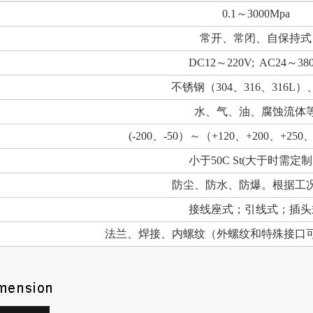
0.1
～
3000Mpa
常开、常闭、自保持式
DC12
～
220V; AC24
～
38
不锈钢（
304
、
316
、
316L
）
水、气、油、腐蚀流体
(-200
、
-50
）～（
+120
、
+200
、
+250
小于
50C St(
大于时需定制
防尘、防水、防爆。根据工
接线座式；引线式；插头
法兰、焊接、内螺纹（外螺纹和特殊接口