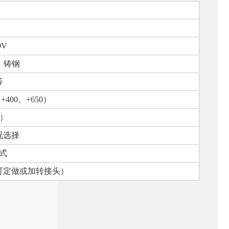
0V
、铸钢
等
、
+400
、
+650
）
）
况选择
式
可定做或加转接头）