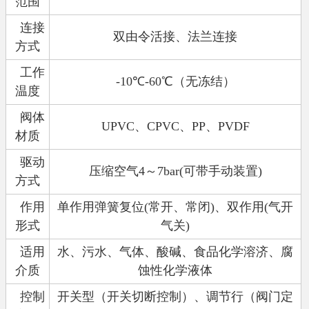
范围
连接
双由令活接、法兰连接
方式
工作
-10
℃
-60
℃（无冻结）
温度
阀体
UPVC
、
CPVC
、
PP
、
PVDF
材质
驱动
压缩空气
4
～
7bar(
可带手动装置
)
方式
作用
单作用弹簧复位
(
常开、常闭
)
、双作用
(
气开
形式
气关
)
适用
水、污水、气体、酸碱、食品化学溶济、腐
介质
蚀性化学液体
控制
开关型（开关切断控制）、调节行（阀门定