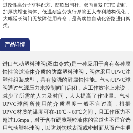
过改性高分子材料配方、防吹出阀杆、双向自紧 PTFE 密封、
加厚抗蠕变阀体、低温耐疲劳执行弹簧五大专利结构优化，
大幅延长阀门无故障使用寿命，是高腐蚀自动化管路进口阀
类。
产品详情
进口气动塑料球阀
(
双由令式
)
是一种应用于含有各种腐
蚀性管道流体介质的防腐塑料球阀，阀体采用
UPVC
注
塑件组装成型，具有较强的耐腐蚀性能。气动
UPVC
球
阀通过气源压力来控制阀门启闭，从工作效率上来说，
减少了所需的人力及时间，大大提高了作业量。气动
UPVC
球阀所使用的介质温度一般不宜过高，根据
UPVC
材质的温度可在
-10
℃～
60
℃之间，且工作压力不
超过
1.6mpa
，对于含有硬质颗粒液体的管道也不适宜选
用气动塑料球阀，以防划伤球表面或密封面从而产生泄