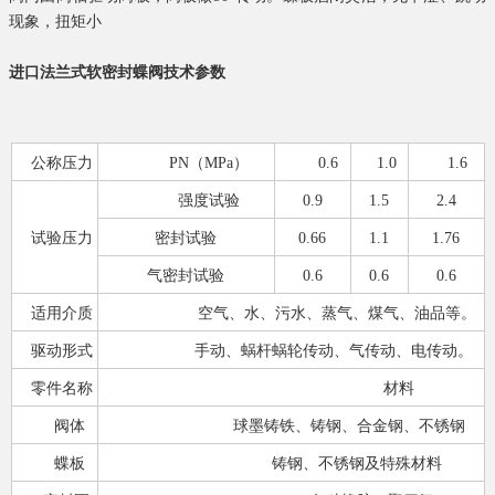
现象，扭矩小
进口法兰式软密封蝶阀技术参数
公称压力
PN
（
MPa
）
0.6
1.0
1.6
强度试验
0.9
1.5
2.4
试验压力
密封试验
0.66
1.1
1.76
气密封试验
0.6
0.6
0.6
适用介质
空气、水、污水、蒸气、煤气、油品等。
驱动形式
手动、蜗杆蜗轮传动、气传动、电传动。
零件名称
材料
阀体
球墨铸铁、铸钢、合金钢、不锈钢
蝶板
铸钢、不锈钢及特殊材料