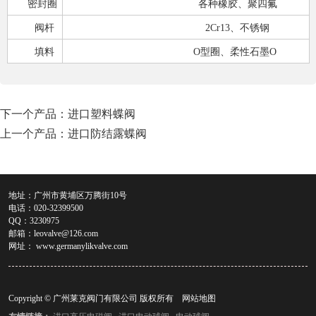
密封圈
各种橡胶、聚四氟
阀杆
2Cr13
、不锈钢
填料
O
型圈、柔性石墨
O
下一个产品：
进口塑料蝶阀
上一个产品：
进口防结露蝶阀
地址：广州市黄埔区万腾街10号
电话：020-32399500
QQ：3230975
邮箱：
leovalve@126.com
网址：
www.germanylikvalve.com
Copyright © 广州莱克阀门有限公司 版权所有
网站地图