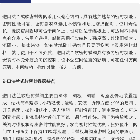
进口法兰式软密封蝶阀采用双偏心结构，具有越关越紧的密封功能，
密封性能可靠。密封副材料选用不锈钢和耐油橡胶配对，使用寿命
长。橡胶密封圈即可位于阀体上，也可以位于蝶板上，可适用不同特
点的介质，供用户选择。蝶板采用框架结构，强度高，过流面积大，
流阻小。整体烤漆、能有效地防止锈蚀且只要更换密封阀座密封材
料，就可使用于不同介质。进口法兰软密封蝶阀具有双向密封功能，
安装时不受介质流向的控制，也不受空间位置的影响，可在任何方向
安装。本阀结构、操作灵活、省力、方便。
进口法兰式软密封蝶阀特点
进口法兰软密封蝶阀主要由阀体，阀板，阀轴，阀座及传动装置组
成，结构简单紧凑，小巧轻便，运输，安装，拆卸方便；
90°
的启闭，
开关迅速，操作扭矩小，省力轻巧；密封性能好，使用寿命长，可达
到零泄露；其流量特性近似于直线，调节性能好。阀门为橡胶密封，
关闭时蝶板和阀座密封性能良好，双向密封性能优良，扭矩值小，阀
门在工作压力下保持
100%
零泄漏，且蝶板与阀座密封之间的磨擦小。
阀门由阀轴驱动阀板，阀板做
90°
转动。蝶板启闭灵活，无卡涩、跳动