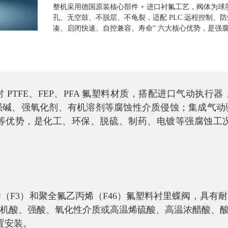
整机采用德国原装核心部件 + 进口衬氟工艺，阀体为球墨
孔、无空鼓、不脱层、不龟裂，适配 PLC 远程控制、
凑、启闭快速、自控兼容、寿命” 六大核心优势，是强腐
 PTFE、FEP、PFA 氟塑料材质，搭配进口气动执行器
强碱、强氧化剂、有机溶剂等腐蚀性介质侵蚀；集成气动
等优势，是化工、环保、脱硫、制药、电镀等强腐蚀工
烯（
F3
）和聚全氟乙丙烯（
F46
）氟塑料衬里蝶阀，具有耐
机酸、强酸、氧化性介质或高温烯硫酸、高温浓醋酸、
置安装。