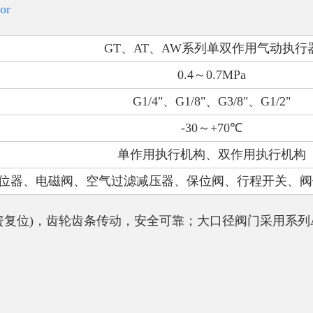
tor
GT
、
AT
、
AW
系列单双作用气动执行
0.4
～
0.7MPa
G1/4"
、
G1/8"
、
G3/8"
、
G1/2"
-30
～
+70
℃
单作用执行机构、双作用执行机构
位器、电磁阀、空气过滤减压器、保位阀、行程开关、阀
簧复位
)
，齿轮齿条传动，安全可靠；大口径阀门采用系列