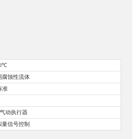
0
℃
弱腐蚀性流体
标准
气动执行器
拟量信号控制