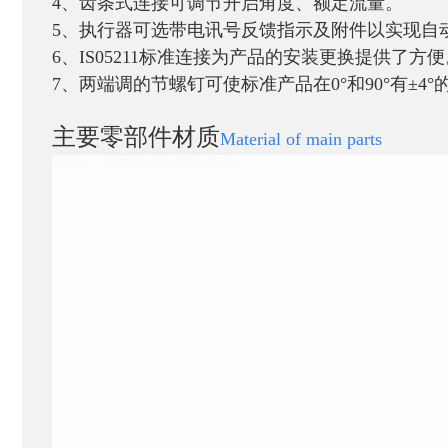
4
、齿条式连接可调节开启角度、额定流量。
5
、执行器可选带电讯号反馈指示及附件以实现自
6
、
IS05211
标准连接为产品的安装更换提供了方便
7
、两端调的节螺钉可使标准产品在
0°
和
90°
有
±4°
主要零部件材质
Material of main parts