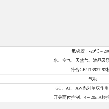
。
氟橡胶：
-20
℃～
20
水、空气、天然气、油品及
符合
GB/T13927-92
气动
GT
、
AT
、
AW
系列单双作用
开关两位控制、
4
～
20mA
模