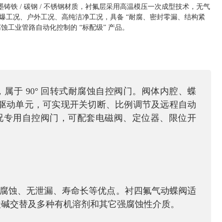
铸铁 / 碳钢 / 不锈钢材质，衬氟层采用高温模压一次成型技术，无气
防爆工况、户外工况、高纯洁净工况，具备 “耐腐、密封零漏、结构紧
蚀工业管路自动化控制的 “标配级” 产品。
，属于 90° 回转式耐腐蚀自控阀门。阀体内腔、蝶
驱动单元，可实现开关切断、比例调节及远程自动
况专用自控阀门，可配套电磁阀、定位器、限位开
腐蚀、无泄漏、寿命长等优点。衬四氟气动蝶阀适
酸碱交替及多种有机溶剂和其它强腐蚀性介质。