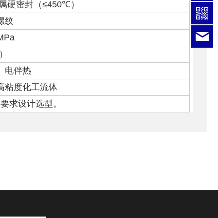
属硬密封（
≤450
℃）
螺纹
l
MPa
）
、电伴热
高粘度化工流体
户要求设计选型。