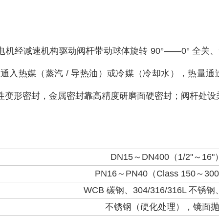
机经减速机构驱动阀杆带动球体旋转 90°——0° 全关、
通入热媒（蒸汽 / 导热油）或冷媒（冷却水），热量
变形密封，金属密封靠高精度研磨面硬密封；阀杆处设柔性石
DN15
～
DN400
（
1/2"
～
16"
PN16
～
PN40
（
Class 150
～
30
WCB
碳钢、
304/316/316L
不锈钢
不锈钢（硬化处理），镜面