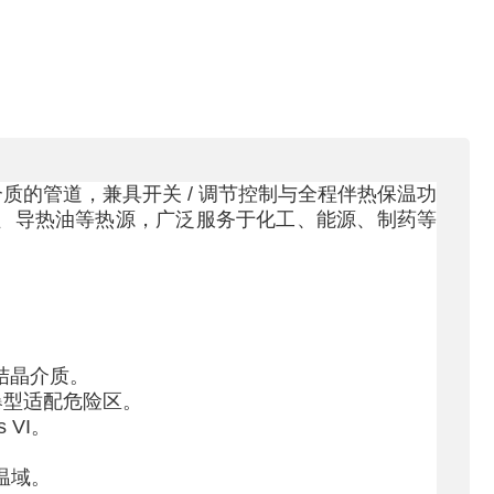
介质的管道，兼具开关
/
调节控制与全程伴热保温功
、导热油等热源，广泛服务于化工、能源、制药等
结晶介质。
爆型适配危险区。
s VI
。
温域。