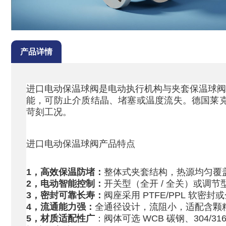
产品详情
进口电动保温球阀是电动执行机构与夹套保温球
能，可防止介质结晶、堵塞或温度流失。德国莱
苛刻工况。
进口电动保温球阀
产品特点
1，
高效保温防堵：
整体式夹套结构
，
热源均匀覆
2，电动智能控制：
开关型（全开
/
全关）或调节
3，密封可靠长寿：
阀座采用
PTFE/PPL
软密封或
4，流通能力强：
全通径设计，流阻小，适配含颗
5，
材质适配性广
：阀体可选
WCB
碳钢、
304/31