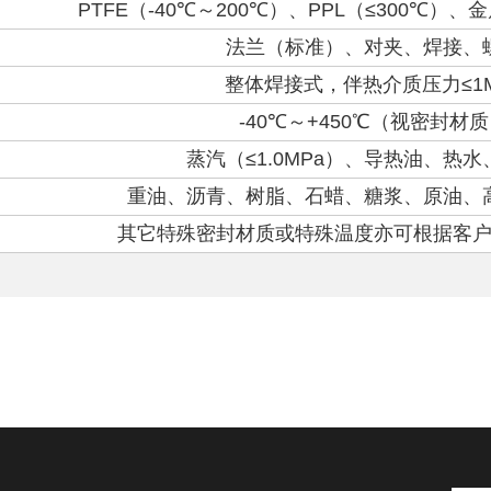
PTFE
（
-40
℃～
200
℃）、
PPL
（
≤300
℃）、金
法兰（标准）、对夹、焊接、
整体焊接式，伴热介质压力
≤1
-40
℃～
+450
℃（视密封材质
蒸汽（
≤1.0MPa
）、导热油、热水
重油、沥青、树脂、石蜡、糖浆、原油、
其它特殊密封材质或特殊温度亦可根据客