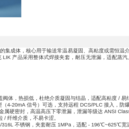
阀的集成体，核心用于输送常温易凝固、高粘度或需恒温
克
LIK
产品采用整体式焊接夹套，耐压无泄漏，适配蒸汽
盖阀体，热损低，杜绝介质凝固与结晶，适配高粘度
/
易
型（
4-20mA
信号）可选，支持远程
DCS/PLC
接入，防
金属硬密封，高温高压下零泄漏，泄漏等级达
ANSI Clas
粒
/
纤维介质，不易卡涩。
6/316L
不锈钢，夹套耐压
1MPa
，适配
- 196
℃
~625
℃宽