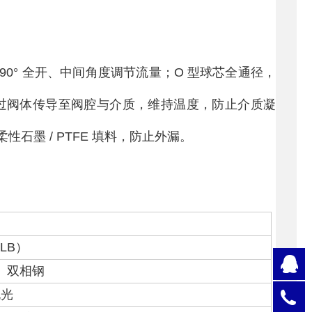
90° 全开、中间角度调节流量；O 型球芯全通径，
通过阀体传导至阀腔与介质，维持温度，防止介质凝
墨 / PTFE 填料，防止外漏。
）
0LB
）
Q
、双相钢
抛光
0