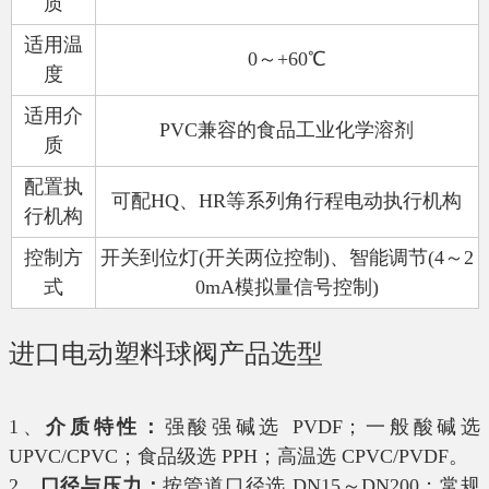
质
适用温
0
～
+60
℃
度
适用介
PVC
兼容的食品工业化学溶剂
质
配置执
可配
HQ
、
HR
等系列角行程电动执行机构
行机构
控制方
开关到位灯
(
开关两位控制
)
、智能调节
(4
～
2
式
0mA
模拟量信号控制
)
进口电动塑料球阀
产品选型
1、
介质特性：
强酸强碱选
PVDF
；一般酸碱选
UPVC/CPVC
；食品级选
PPH
；高温选
CPVC/PVDF
。
2、
口径与压力：
按管道口径选
DN15
～
DN200
；常规