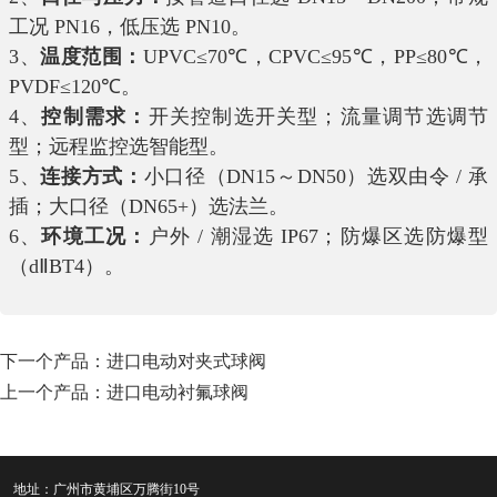
工况
PN16
，低压选
PN10
。
3、
温度范围：
UPVC≤70
℃，
CPVC≤95
℃，
PP≤80
℃，
PVDF≤120
℃。
4、
控制需求：
开关控制选开关型；流量调节选调节
型；远程监控选智能型。
5、
连接方式：
小口径（
DN15
～
DN50
）选双由令
/
承
插；大口径（
DN65+
）选法兰。
6、
环境工况：
户外
/
潮湿选
IP67
；防爆区选防爆型
（
d
Ⅱ
BT4
）。
下一个产品：
进口电动对夹式球阀
上一个产品：
进口电动衬氟球阀
地址：广州市黄埔区万腾街10号