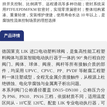
持开关控制、比例调节、远程通讯等多种功能；密封系统采
用PTFE/EPDM/FKM 软密封，实现零泄漏密封；整体结构紧
凑、重量轻便，安装维护便捷，使用寿命长达 10 年以上，是
腐蚀性流体控制场景的理想选择
产品详情
德国莱克
LIK
进口电动塑料球阀，是集高性能工程塑
料阀体与原装智能电动执行器于一体的
90°
角行程自控
阀门。阀体、球体、阀座、阀杆等所有接触介质的部
件，均采用
UPVC
、
CPVC
、
PP
、
PVDF
等耐腐工程塑
料一体注塑成型，全程无金属介质接触件，从根源上杜
绝锈蚀、电化学腐蚀与金属离子析出问题。
本系列阀门公称通径覆盖
DN15~DN100
，公称压力分
为
PN6
、
PN10
、
PN16
三档，依据材质不同，适用温度
区间从
- 10
℃至
120
℃。配套
LIK
专业电动执行器，可