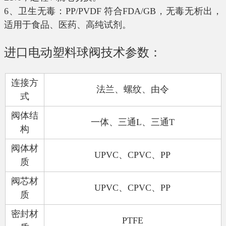
6、卫生无毒：
PP/PVDF
符合
FDA/GB
，无毒无析出，
适用于食品、医药、高纯试剂。
进口电动塑料球阀技术参数：
连接方
法兰、螺纹、由令
式
阀体结
一体、三通
L
、三通
T
构
阀体材
UPVC
、
CPVC
、
PP
质
阀芯材
UPVC
、
CPVC
、
PP
质
密封材
PTFE