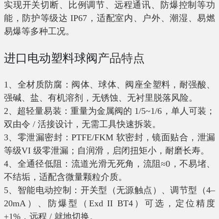
实现开关切断、比例调节、远程通讯、防爆控制等功
能，防护等级达
IP67
，适配室内、户外、潮湿、易燃
易爆等多种工况。
进口电动塑料球阀
产品特点
1、全材质防腐：阀体、球体、阀座全塑料，耐强酸、
强碱、盐、有机溶剂，无锈蚀、无衬里脱落风险。
2、超轻量易装：重量为金属阀的
1/5~1/6
，单人可装；
双由令
/
活接设计，无需工具快速拆装。
3、
零泄漏密封：
PTFE/FKM
软密封，镜面贴合，泄漏
等级
VI
级零泄漏；自润滑，启闭扭矩小，耐磨长寿。
4、全通径低阻：流道光滑无死角，流阻
≈0
，不易堵、
不结垢，适配含微量颗粒介质。
5、
智能电动控制：开关型（无源触点）、调节型（
4–
20mA
）、防爆型（
Exd II BT4
）可选，定位精度
±1%
，远程
/
就地切换。